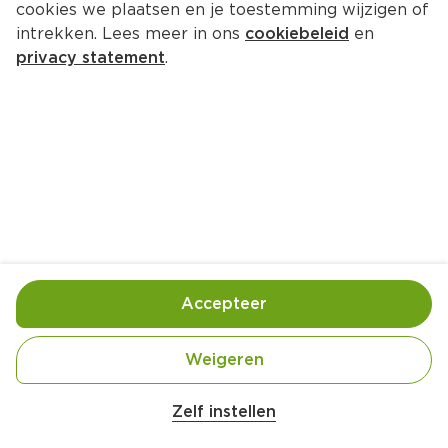
cookies we plaatsen en je toestemming wijzigen of
intrekken. Lees meer in ons
cookiebeleid
en
privacy statement
.
Pasta met kipfilet en 
gorgonzolasaus
Hoofdgerecht
10 Pers.
Ca. 30 Min
Ingrediënten
Bereiding
Accepteer
Weigeren
Zelf instellen