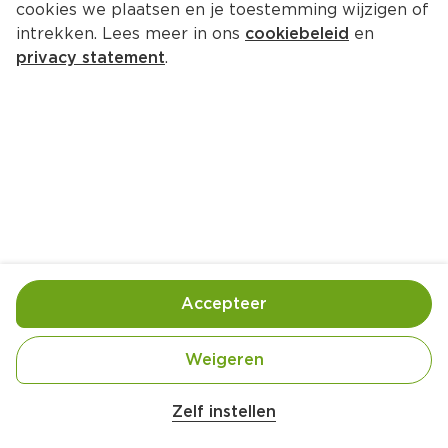
cookies we plaatsen en je toestemming wijzigen of
intrekken. Lees meer in ons
cookiebeleid
en
privacy statement
.
Pasta met paddenstoelen-
gehaktsaus
Hoofdgerecht
4 Pers.
Ca. 30 Min
Ingrediënten
Bereiding
Accepteer
Weigeren
Zelf instellen