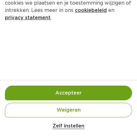
cookies we plaatsen en je toestemming wijzigen of
intrekken. Lees meer in ons
cookiebeleid
en
privacy statement
.
Pastasalade met ham, 
geroosterde tomaatjes en 
mozzarella
Hoofdgerecht
4 Pers.
Ca. 25 Min
Accepteer
Ingrediënten
Bereiding
Weigeren
Zelf instellen