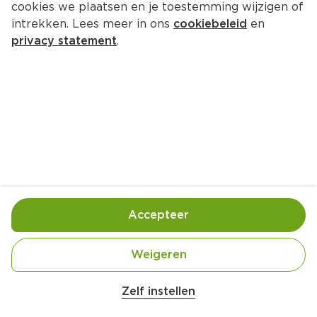
cookies we plaatsen en je toestemming wijzigen of
intrekken. Lees meer in ons
cookiebeleid
en
privacy statement
.
Pasteitje met kip, krab en 
koriander
Lunch
4 Pers.
Ca. 20 Min
Ingrediënten
Bereiding
Accepteer
Weigeren
Zelf instellen