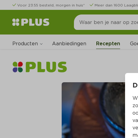
Voor 23:55 besteld, morgen in huis*
Meer dan 1600 Laagbli
Producten
Go
Aanbiedingen
Recepten
D
Wi
zo
oo
va
ve
ma