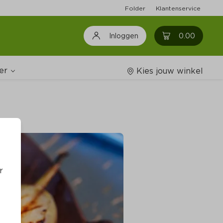
Folder
Klantenservice
0
0.00
Inloggen
er
Kies jouw winkel
Wijnshop
oodschappenlijstjes
r