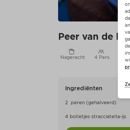
on
ad
da
an
va
Peer van de bar
ga
de
in
Nagerecht
4 Pers.
Ca. 
wi
pr
Ze
Ingrediënten
4 bolletjes stracciatella-ijs