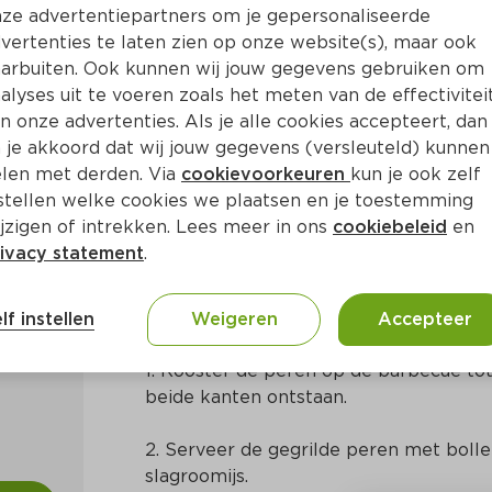
ze advertentiepartners om je gepersonaliseerde
vertenties te laten zien op onze website(s), maar ook
arbuiten. Ook kunnen wij jouw gegevens gebruiken om
alyses uit te voeren zoals het meten van de effectivitei
n onze advertenties. Als je alle cookies accepteert, dan
becue met stracciatella-ijs
 je akkoord dat wij jouw gegevens (versleuteld) kunnen
len met derden. Via
cookievoorkeuren
kun je ook zelf
stellen welke cookies we plaatsen en je toestemming
20 Min
Europees
jzigen of intrekken. Lees meer in ons
cookiebeleid
en
ivacy statement
.
Bereidingswijze
lf instellen
Weigeren
Accepteer
1. Rooster de peren op de barbecue tot 
beide kanten ontstaan.
2. Serveer de gegrilde peren met bolletje
slagroomijs.