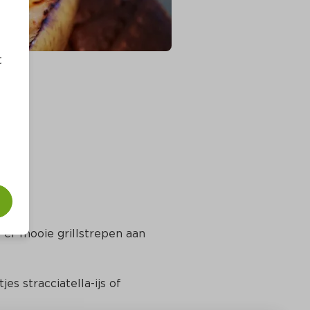
t
er mooie grillstrepen aan 
s stracciatella-ijs of 