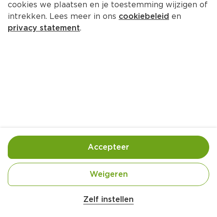
cookies we plaatsen en je toestemming wijzigen of
intrekken. Lees meer in ons
cookiebeleid
en
privacy statement
.
Penne met broccoli
Hoofdgerecht
4 Pers.
Ca. 30 Min
Ingrediënten
Bereiding
Accepteer
Weigeren
Zelf instellen