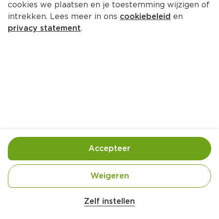
cookies we plaatsen en je toestemming wijzigen of
intrekken. Lees meer in ons
cookiebeleid
en
privacy statement
.
Peper-kervelsaus
Bijgerecht
4 Pers.
Ca. 10 Min
Ingrediënten
Bereiding
Accepteer
Weigeren
Zelf instellen