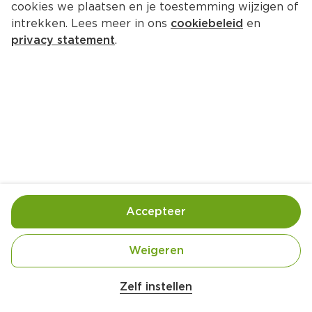
cookies we plaatsen en je toestemming wijzigen of
intrekken. Lees meer in ons
cookiebeleid
en
privacy statement
.
Perfecte boerenkool
Hoofdgerecht
4 Pers.
Ca. 30 Min
Ingrediënten
Bereiding
Accepteer
Weigeren
Zelf instellen