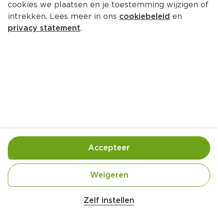
cookies we plaatsen en je toestemming wijzigen of
intrekken. Lees meer in ons
cookiebeleid
en
privacy statement
.
Perzikpartjes met blauwe kaas en 
ham
Borrel
8 Pers.
Ca. 10 Min
Ingrediënten
Bereiding
Accepteer
Weigeren
Zelf instellen