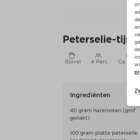
on
ad
da
an
va
Peterselie-tij
ga
de
in
Borrel
4 Pers.
Ca. 10 M
wi
pr
Ze
Ingrediënten
40 gram hazelnoten (grof 
100 gram platte peterselie 