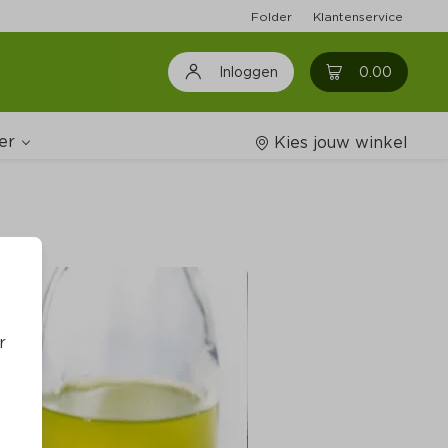
Folder
Klantenservice
0
0.00
Inloggen
er
Kies jouw winkel
Wijnshop
oodschappenlijstjes
r