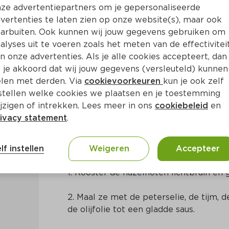
ze advertentiepartners om je gepersonaliseerde
vertenties te laten zien op onze website(s), maar ook
arbuiten. Ook kunnen wij jouw gegevens gebruiken om
alyses uit te voeren zoals het meten van de effectivitei
n onze advertenties. Als je alle cookies accepteert, dan
m pesto met hazelnoten
 je akkoord dat wij jouw gegevens (versleuteld) kunnen
len met derden. Via
cookievoorkeuren
kun je ook zelf
stellen welke cookies we plaatsen en je toestemming
in
Mediterraans
jzigen of intrekken. Lees meer in ons
cookiebeleid
en
ivacy statement
.
Bereidingswijze
lf instellen
Weigeren
Accepteer
1. Rooster de hazelnoten lichtbruin en g
2. Maal ze met de peterselie, de tijm, d
de olijfolie tot een gladde saus.