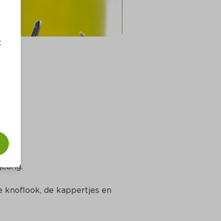
t
eurig.
e knoflook, de kappertjes en 