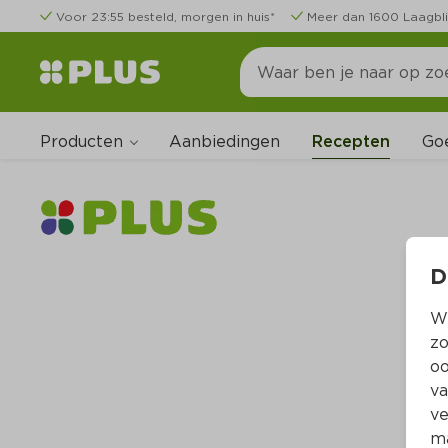
Voor 23:55 besteld, morgen in huis*
Meer dan 1600 Laagbli
Producten
Go
Aanbiedingen
Recepten
D
Wi
zo
oo
va
ve
ma