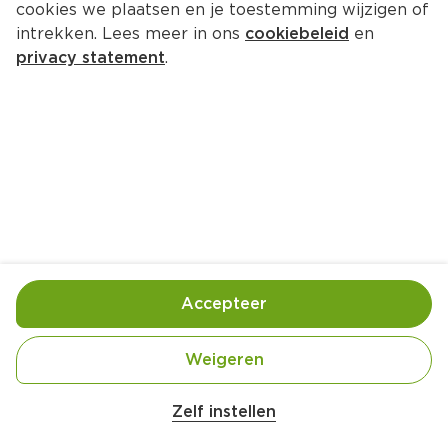
cookies we plaatsen en je toestemming wijzigen of
intrekken. Lees meer in ons
cookiebeleid
en
privacy statement
.
Petitfours met sinaasappel en 
kokos
Nagerecht
24 Pers.
Ca. 60 Min
Ingrediënten
Bereiding
Accepteer
Weigeren
Zelf instellen