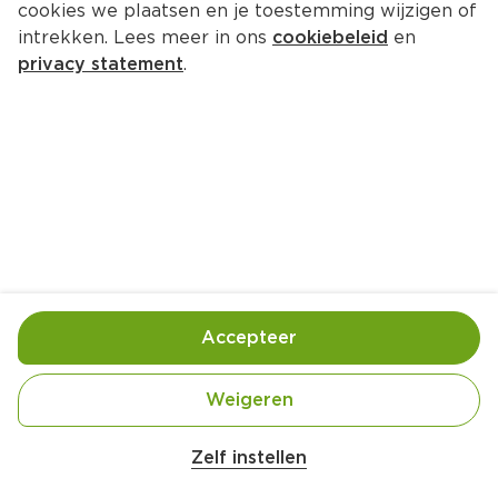
cookies we plaatsen en je toestemming wijzigen of
intrekken. Lees meer in ons
cookiebeleid
en
privacy statement
.
Pickle van komkommer en rode 
ui
Bijgerecht
3 Pers.
Ca. 15 Min
Ingrediënten
Bereiding
Accepteer
Weigeren
Zelf instellen