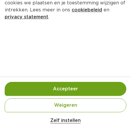
cookies we plaatsen en je toestemming wijzigen of
intrekken. Lees meer in ons
cookiebeleid
en
privacy statement
.
Pigs in a blanket
Amuse
4 Pers.
Ca. 25 Min
Ingrediënten
Bereiding
Accepteer
Weigeren
Zelf instellen