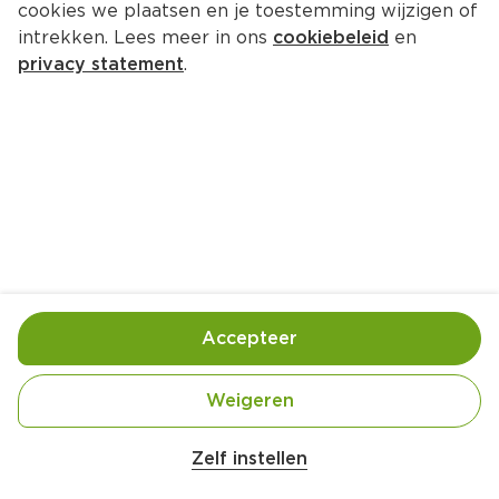
cookies we plaatsen en je toestemming wijzigen of
intrekken. Lees meer in ons
cookiebeleid
en
privacy statement
.
Pikante zuurkoolsoep met 
gefrituurd broodkruim
Lunch
4 Pers.
Ca. 30 Min
Ingrediënten
Bereiding
Accepteer
Weigeren
Zelf instellen