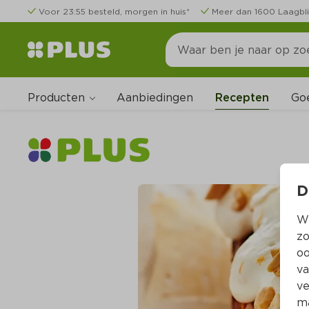
Voor 23:55 besteld, morgen in huis*
Meer dan 1600 Laagbli
Producten
Go
Aanbiedingen
Recepten
D
Wi
zo
oo
va
ve
ma