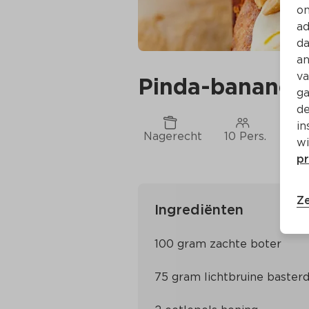
on
ad
da
an
va
Pinda-bananen
ga
de
in
Nagerecht
10 Pers.
Ca.
wi
pr
Ze
Ingrediënten