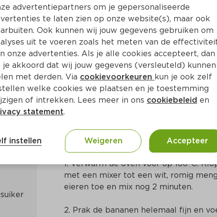
ze advertentiepartners om je gepersonaliseerde
vertenties te laten zien op onze website(s), maar ook
arbuiten. Ook kunnen wij jouw gegevens gebruiken om
alyses uit te voeren zoals het meten van de effectivitei
n onze advertenties. Als je alle cookies accepteert, dan
cake met kokos
 je akkoord dat wij jouw gegevens (versleuteld) kunnen
len met derden. Via
cookievoorkeuren
kun je ook zelf
stellen welke cookies we plaatsen en je toestemming
 20 Min
Amerikaans
jzigen of intrekken. Lees meer in ons
cookiebeleid
en
ivacy statement
.
Bereidingswijze
lf instellen
Weigeren
Accepteer
1. Verwarm de oven voor op 180°C. Klop
met een mixer tot een wit, romig meng
eieren toe en mix nog 2 minuten.
2. Prak de bananen helemaal fijn en vo