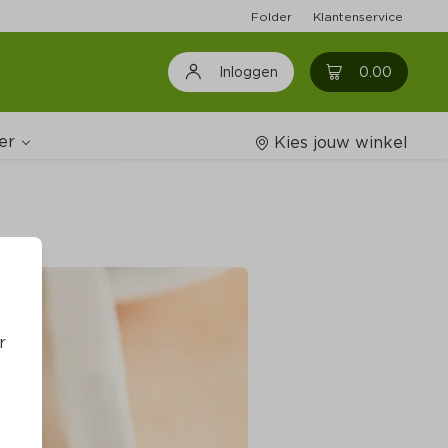
Folder
Klantenservice
0
0.00
Inloggen
er
Kies jouw winkel
Wijnshop
oodschappenlijstjes
r