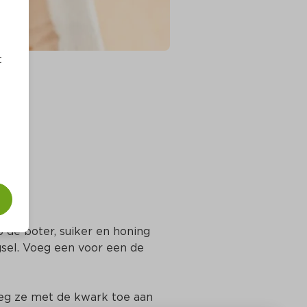
t
 de boter, suiker en honing 
sel. Voeg een voor een de 
eg ze met de kwark toe aan 