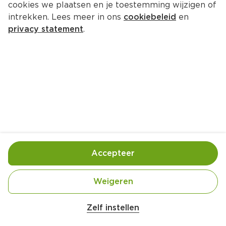
cookies we plaatsen en je toestemming wijzigen of
intrekken. Lees meer in ons
cookiebeleid
en
privacy statement
.
Pindakaas-granola
Ontbijt
1 Pers.
Ca. 45 Min
Ingrediënten
Bereiding
Accepteer
Weigeren
Zelf instellen