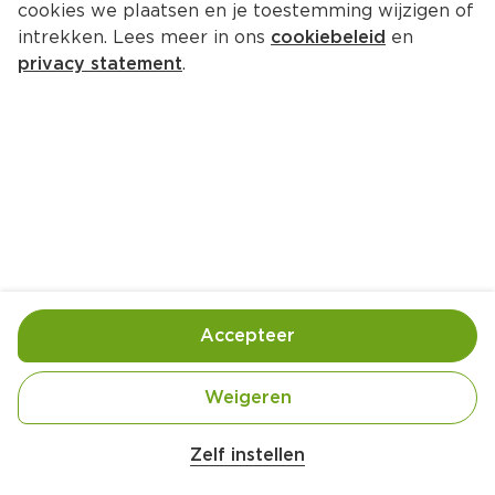
cookies we plaatsen en je toestemming wijzigen of
intrekken. Lees meer in ons
cookiebeleid
en
privacy statement
.
Pistacheburgers
Hoofdgerecht
4 Pers.
Ca. 20 Min
Ingrediënten
Bereiding
Accepteer
Weigeren
Zelf instellen