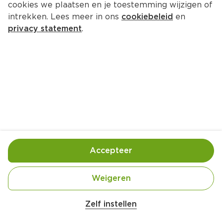
cookies we plaatsen en je toestemming wijzigen of
intrekken. Lees meer in ons
cookiebeleid
en
privacy statement
.
Pita-groenteburger met friet van 
zoete aardappel
Hoofdgerecht
2 Pers.
Ca. 35 Min
Ingrediënten
Bereiding
Accepteer
Weigeren
Zelf instellen