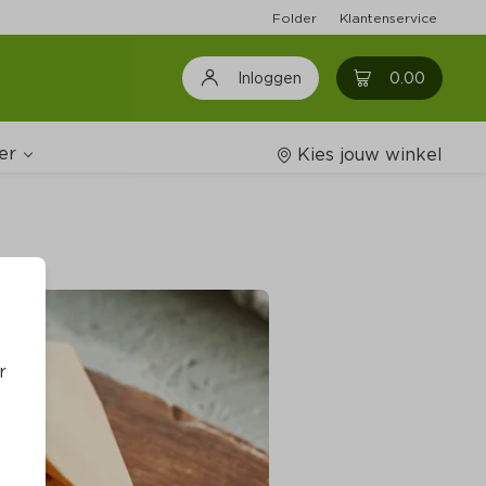
Folder
Klantenservice
0
0.00
Inloggen
er
Kies jouw winkel
Wijnshop
oodschappenlijstjes
r