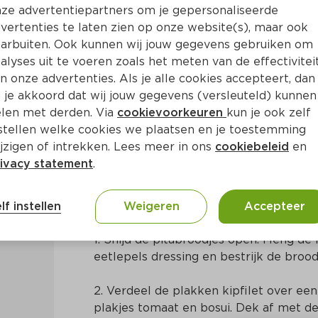
ze advertentiepartners om je gepersonaliseerde
vertenties te laten zien op onze website(s), maar ook
arbuiten. Ook kunnen wij jouw gegevens gebruiken om
alyses uit te voeren zoals het meten van de effectivitei
n onze advertenties. Als je alle cookies accepteert, dan
 je akkoord dat wij jouw gegevens (versleuteld) kunnen
len met derden. Via
cookievoorkeuren
kun je ook zelf
stellen welke cookies we plaatsen en je toestemming
in
Midden-Oosters
jzigen of intrekken. Lees meer in ons
cookiebeleid
en
ivacy statement
.
Bereidingswijze
lf instellen
Weigeren
Accepteer
1. Snijd de pitabroodjes open. Meng de
eetlepels dressing en bestrijk de broo
2. Verdeel de plakken kipfilet over een
plakjes tomaat en bosui. Dek af met de