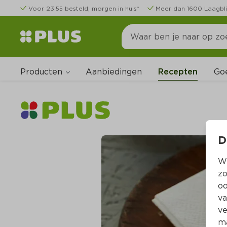
Voor 23:55 besteld, morgen in huis*
Meer dan 1600 Laagbli
Producten
Go
Aanbiedingen
Recepten
D
Wi
zo
oo
va
ve
ma