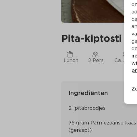
on
ad
da
an
va
Pita-kiptosti
ga
de
in
Lunch
2 Pers.
Ca. 20 M
wi
pr
Ze
Ingrediënten
75 gram Parmezaanse kaas 