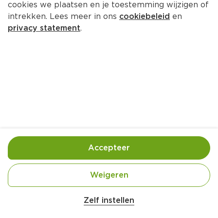
cookies we plaatsen en je toestemming wijzigen of
intrekken. Lees meer in ons
cookiebeleid
en
privacy statement
.
Pita's met kip, gegrilde 
aubergine en feta
Hoofdgerecht
4 Pers.
Ca. 25 Min
Ingrediënten
Bereiding
Accepteer
Weigeren
Zelf instellen