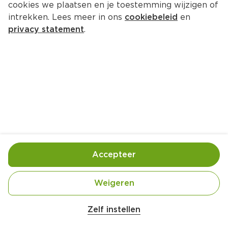
cookies we plaatsen en je toestemming wijzigen of
intrekken. Lees meer in ons
cookiebeleid
en
privacy statement
.
Pittige auberginekebabs van de 
grill
Hoofdgerecht
4 Pers.
Ca. 20 Min
Ingrediënten
Bereiding
Accepteer
Weigeren
Zelf instellen