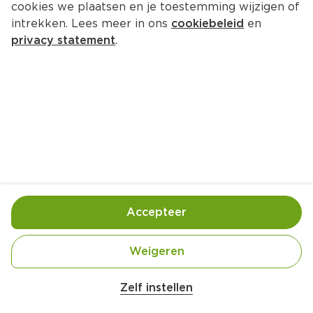
cookies we plaatsen en je toestemming wijzigen of
intrekken. Lees meer in ons
cookiebeleid
en
privacy statement
.
Pittige linzenburger met 
komkommeryoghurt
Hoofdgerecht
4 Pers.
Ca. 45 Min
Ingrediënten
Bereiding
Accepteer
Weigeren
Zelf instellen