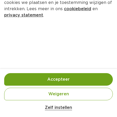
cookies we plaatsen en je toestemming wijzigen of
intrekken. Lees meer in ons
cookiebeleid
en
privacy statement
.
Pizza bianca met druiven, vijgen, 
geitenkaas en walnoten
Hoofdgerecht
2 Pers.
Ca. 15 Min
Ingrediënten
Bereiding
Accepteer
Weigeren
Zelf instellen