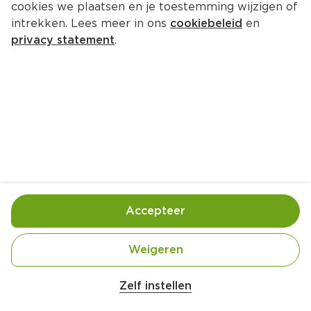
cookies we plaatsen en je toestemming wijzigen of
intrekken. Lees meer in ons
cookiebeleid
en
privacy statement
.
Pizzahoorntjes
Lunch
4 Pers.
Ca. 15 Min
Ingrediënten
Bereiding
Accepteer
Weigeren
Zelf instellen