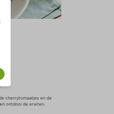
t
je
.
 de cherrytomaatjes en de 
 en ontdooi de erwten.