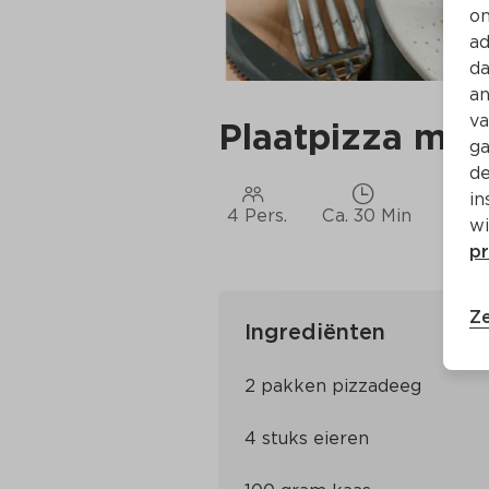
on
ad
da
an
va
Plaatpizza met
ga
de
in
4 Pers.
Ca. 30 Min
wi
pr
Ze
Ingrediënten
2 pakken pizzadeeg
4 stuks eieren