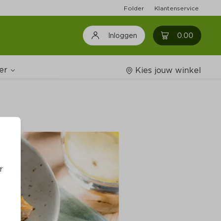
Folder
Klantenservice
0
0.00
Inloggen
er
Kies jouw winkel
Wijnshop
oodschappenlijstjes
r