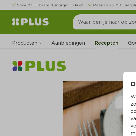
Voor 23:55 besteld, morgen in huis*
Meer dan 1600 Laagbli
Producten
Go
Aanbiedingen
Recepten
D
Wi
zo
oo
va
ve
ma