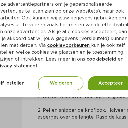
ze advertentiepartners om je gepersonaliseerde
vertenties te laten zien op onze website(s), maar ook
arbuiten. Ook kunnen wij jouw gegevens gebruiken om
alyses uit te voeren zoals het meten van de effectivitei
n onze advertenties. Als je alle cookies accepteert, dan
 groene groenten en een eit
 je akkoord dat wij jouw gegevens (versleuteld) kunnen
len met derden. Via
cookievoorkeuren
kun je ook zelf
stellen welke cookies we plaatsen en je toestemming
jzigen of intrekken. Lees meer in ons
cookiebeleid
en
ivacy statement
.
Bereidingswijze
lf instellen
Weigeren
Accepteer
1. Verwarm de oven voor op 210 graden
2. Pel en snipper de knoflook. Halveer
asperges over de lengte. Rasp de kaas