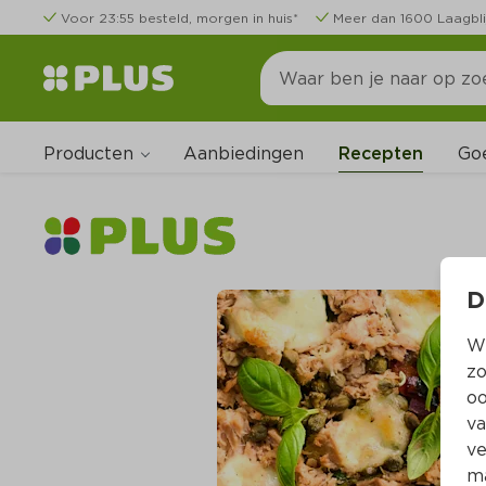
Voor 23:55 besteld, morgen in huis*
Meer dan 1600 Laagbli
Producten
Go
Aanbiedingen
Recepten
D
Wi
zo
oo
va
ve
ma