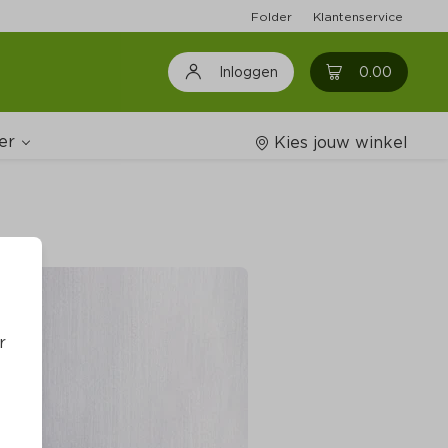
Folder
Klantenservice
0
0.00
Inloggen
er
Kies jouw winkel
Wijnshop
oodschappenlijstjes
r