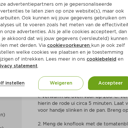
ze advertentiepartners om je gepersonaliseerde
vertenties te laten zien op onze website(s), maar ook
arbuiten. Ook kunnen wij jouw gegevens gebruiken om
alyses uit te voeren zoals het meten van de effectivitei
n onze advertenties. Als je alle cookies accepteert, dan
tonijn, rode ui en spinazie
 je akkoord dat wij jouw gegevens (versleuteld) kunnen
len met derden. Via
cookievoorkeuren
kun je ook zelf
stellen welke cookies we plaatsen en je toestemming
a. 15 Min
Mediterraans
jzigen of intrekken. Lees meer in ons
cookiebeleid
en
ivacy statement
.
Bereidingswijze
lf instellen
Weigeren
Accepteer
1. Verwarm de oven voor op 200ºC. Verhit
hierin de rode ui circa 5 minuten. Laat 
voor handje slinken in de pan. Breng 
2. Meng de knoflook met de tomatenblo