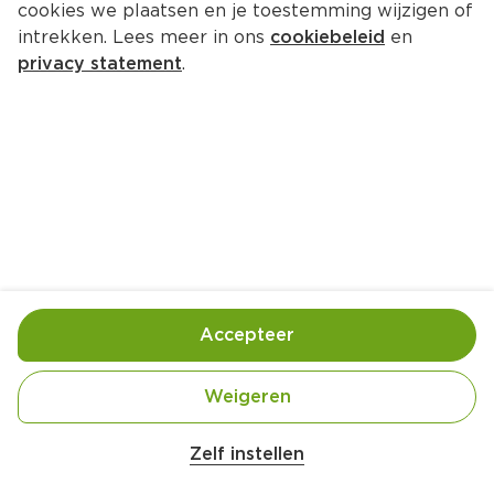
cookies we plaatsen en je toestemming wijzigen of
intrekken. Lees meer in ons
cookiebeleid
en
privacy statement
.
Plaattaartjes met asperge en ei
Lunch
4 Pers.
Ca. 40 Min
Ingrediënten
Bereiding
Accepteer
4 stuks Eieren
Weigeren
100 gram Creme fraiche
2 eetlepel Roomkaas
Zelf instellen