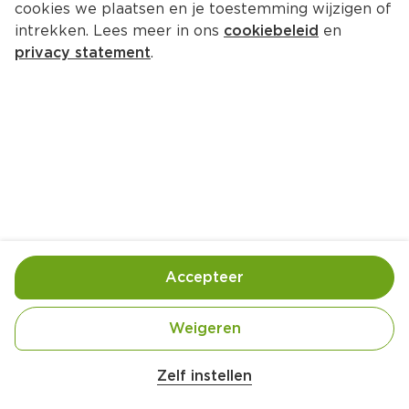
cookies we plaatsen en je toestemming wijzigen of
intrekken. Lees meer in ons
cookiebeleid
en
privacy statement
.
Platbrood met vegastukjes en 
tzatziki
Hoofdgerecht
4 Pers.
Ca. 15 Min
Ingrediënten
Bereiding
Accepteer
Weigeren
Zelf instellen