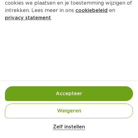
cookies we plaatsen en je toestemming wijzigen of
intrekken. Lees meer in ons
cookiebeleid
en
privacy statement
.
Poffertjes met hazelnootpasta en 
aardbei
Ontbijt
4 Pers.
Ca. 10 Min
Ingrediënten
Bereiding
Accepteer
Weigeren
Zelf instellen