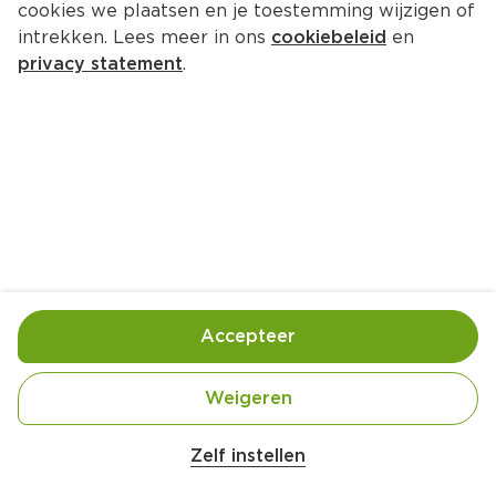
cookies we plaatsen en je toestemming wijzigen of
intrekken. Lees meer in ons
cookiebeleid
en
privacy statement
.
Poke bowl-salade
Hoofdgerecht
4 Pers.
Ca. 20 Min
Ingrediënten
Bereiding
Accepteer
Weigeren
Zelf instellen