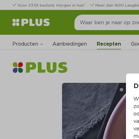
Voor 23:55 besteld, morgen in huis*
Meer dan 1600 Laagbli
Producten
Go
Aanbiedingen
Recepten
D
Wi
zo
oo
va
ve
ma