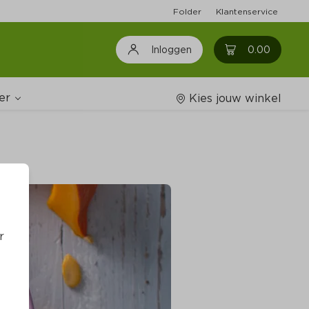
Folder
Klantenservice
0
0.00
Inloggen
er
Kies jouw winkel
Wijnshop
oodschappenlijstjes
r