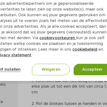
ze advertentiepartners om je gepersonaliseerde
vertenties te laten zien op onze website(s), maar ook
arbuiten. Ook kunnen wij jouw gegevens gebruiken om
alyses uit te voeren zoals het meten van de effectivitei
n onze advertenties. Als je alle cookies accepteert, dan
i met oesterzwammen en s
 je akkoord dat wij jouw gegevens (versleuteld) kunnen
len met derden. Via
cookievoorkeuren
kun je ook zelf
stellen welke cookies we plaatsen en je toestemming
Ca. 65 Min
Europees
jzigen of intrekken. Lees meer in ons
cookiebeleid
en
ivacy statement
.
Bereidingswijze
lf instellen
Weigeren
Accepteer
1. Vorm een bal van het deeg en snijd di
ls 
elke plak uit tot een dik lint van circa 1,
cm.
e 
2. Rol de blokjes tussen je handen in vo