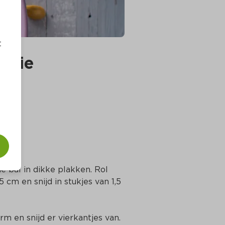
t
alie
e bal in dikke plakken. Rol 
5 cm en snijd in stukjes van 1,5 
rm en snijd er vierkantjes van. 