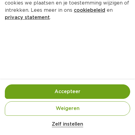
cookies we plaatsen en je toestemming wijzigen of
intrekken. Lees meer in ons
cookiebeleid
en
privacy statement
.
Pompoensoep met 
knoflookbrood
Lunch
4 Pers.
Ca. 20 Min
Ingrediënten
Bereiding
Accepteer
Weigeren
Zelf instellen