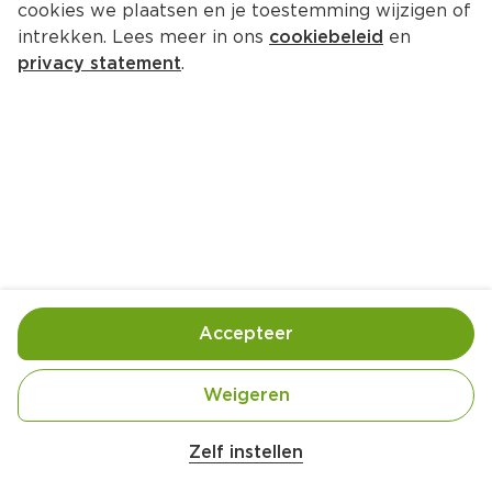
cookies we plaatsen en je toestemming wijzigen of
intrekken. Lees meer in ons
cookiebeleid
en
privacy statement
.
Pompoenstamppot met spinazie 
en krokante geitenkaas
Hoofdgerecht
4 Pers.
Ca. 30 Min
Ingrediënten
Bereiding
Accepteer
500 gram kruimige aardappels (geschild, in 
Weigeren
Zelf instellen