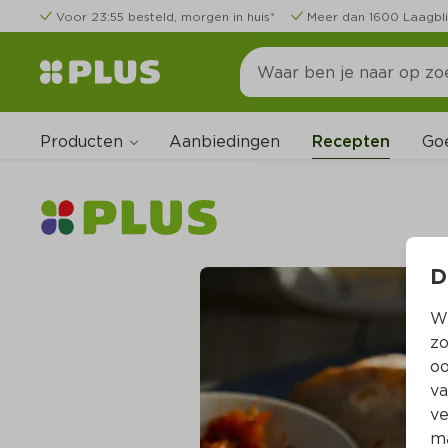
Voor 23:55 besteld, morgen in huis*
Meer dan 1600 Laagbli
Producten
Go
Aanbiedingen
Recepten
D
Wi
zo
oo
va
ve
ma