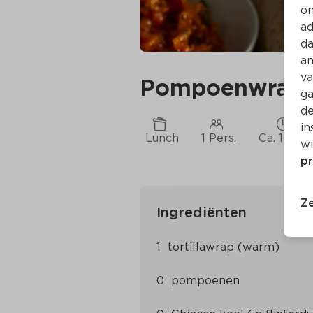
on
ad
da
an
va
Pompoenwrap
ga
de
in
Lunch
1 Pers.
Ca. 10 Mi
wi
pr
Ze
Ingrediënten