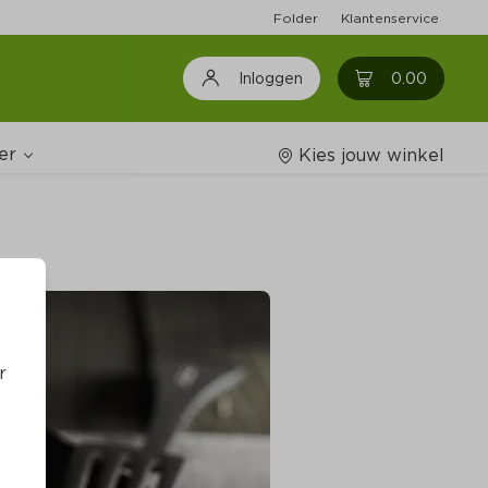
Folder
Klantenservice
0
0.00
Inloggen
er
Kies jouw winkel
Wijnshop
oodschappenlijstjes
r