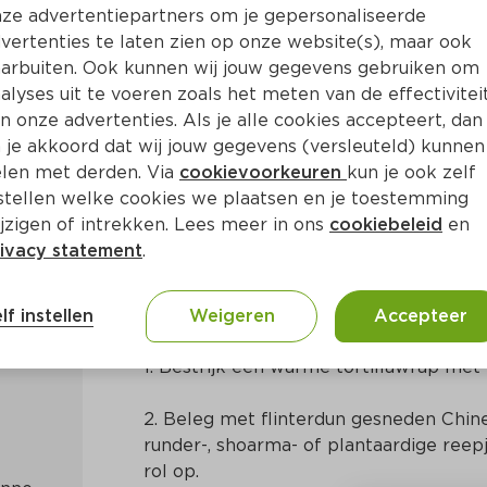
ze advertentiepartners om je gepersonaliseerde
vertenties te laten zien op onze website(s), maar ook
arbuiten. Ook kunnen wij jouw gegevens gebruiken om
alyses uit te voeren zoals het meten van de effectivitei
n onze advertenties. Als je alle cookies accepteert, dan
 je akkoord dat wij jouw gegevens (versleuteld) kunnen
len met derden. Via
cookievoorkeuren
kun je ook zelf
stellen welke cookies we plaatsen en je toestemming
n
Centraal-Amerikaans
jzigen of intrekken. Lees meer in ons
cookiebeleid
en
ivacy statement
.
Bereidingswijze
lf instellen
Weigeren
Accepteer
1. Bestrijk een warme tortillawrap me
2. Beleg met flinterdun gesneden Chine
runder-, shoarma- of plantaardige reepj
rol op.