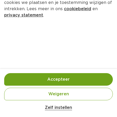
cookies we plaatsen en je toestemming wijzigen of
intrekken. Lees meer in ons
cookiebeleid
en
privacy statement
.
Popcornmix
Borrel
4 Pers.
Ca. 15 Min
Ingrediënten
Bereiding
Accepteer
Weigeren
Zelf instellen