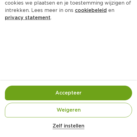
cookies we plaatsen en je toestemming wijzigen of
intrekken. Lees meer in ons
cookiebeleid
en
privacy statement
.
Port on the rocks
Drankje
2 Pers.
Ca. 10 Min
Ingrediënten
Bereiding
Accepteer
Weigeren
Zelf instellen