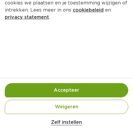
cookies we plaatsen en je toestemming wijzigen of
intrekken. Lees meer in ons
cookiebeleid
en
privacy statement
.
Prei-visschotel
Hoofdgerecht
4 Pers.
Ca. 20 Min
Ingrediënten
Bereiding
Accepteer
Weigeren
Zelf instellen