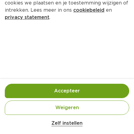
cookies we plaatsen en je toestemming wijzigen of
intrekken. Lees meer in ons
cookiebeleid
en
privacy statement
.
Quiche met romige 
aardappelvulling en katenspek
Hoofdgerecht
4 Pers.
Ca. 30 Min
Ingrediënten
Bereiding
Accepteer
300 gram vastkokende aardappels 
Weigeren
Zelf instellen