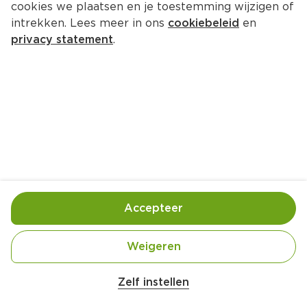
cookies we plaatsen en je toestemming wijzigen of
intrekken. Lees meer in ons
cookiebeleid
en
privacy statement
.
Quinoa salade met geitenkaas, 
rucola en zuidvruchten
Hoofdgerecht
4 Pers.
Ca. 25 Min
Ingrediënten
Bereiding
Accepteer
Weigeren
Belangrijke veiligheidswaarschuwing
Amogusti olijven gevuld met citroen blik 
Zelf instellen
200g