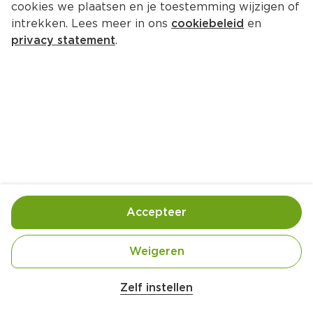
cookies we plaatsen en je toestemming wijzigen of
intrekken. Lees meer in ons
cookiebeleid
en
privacy statement
.
Ragù alla bolognese con 
spaghetti
Hoofdgerecht
4 Pers.
Ca. 50 Min
Ingrediënten
Bereiding
Accepteer
Weigeren
Zelf instellen