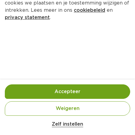
cookies we plaatsen en je toestemming wijzigen of
intrekken. Lees meer in ons
cookiebeleid
en
privacy statement
.
Rauwe ham met appel en 
geitenkaas
Voorgerecht
4 Pers.
Ca. 25 Min
Ingrediënten
Bereiding
Accepteer
Weigeren
Zelf instellen