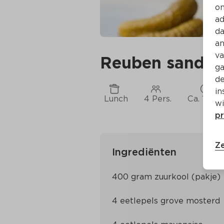
on
ad
da
an
va
Reuben sandwi
ga
de
in
Lunch
4 Pers.
Ca. 10 Mi
wi
pr
Ze
Ingrediënten