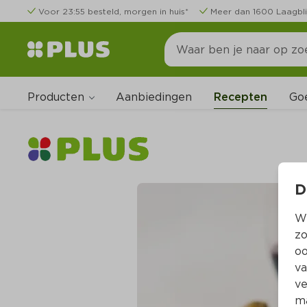
Voor 23:55 besteld, morgen in huis*
Meer dan 1600 Laagbli
Producten
Go
Aanbiedingen
Recepten
D
Wi
zo
oo
va
ve
ma