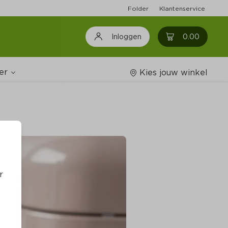
Folder
Klantenservice
0
0.00
Inloggen
er
Kies jouw winkel
Wijnshop
oodschappenlijstjes
r