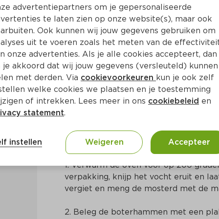
ze advertentiepartners om je gepersonaliseerde
vertenties te laten zien op onze website(s), maar ook
arbuiten. Ook kunnen wij jouw gegevens gebruiken om
alyses uit te voeren zoals het meten van de effectivitei
n onze advertenties. Als je alle cookies accepteert, dan
ch met zuurkool
 je akkoord dat wij jouw gegevens (versleuteld) kunnen
len met derden. Via
cookievoorkeuren
kun je ook zelf
stellen welke cookies we plaatsen en je toestemming
n
Amerikaans
jzigen of intrekken. Lees meer in ons
cookiebeleid
en
ivacy statement
.
Bereidingswijze
lf instellen
Weigeren
Accepteer
1. Verwarm de oven voor op 200 graden.
verpakking, knijp het vocht eruit en laa
vergiet en meng de mosterd met de m
2. Beleg de boterhammen met een plak 