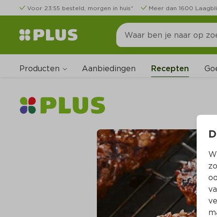
Voor 23:55 besteld, morgen in huis*
Meer dan 1600 Laagbli
Producten
Go
Aanbiedingen
Recepten
D
Wi
zo
oo
va
ve
ma