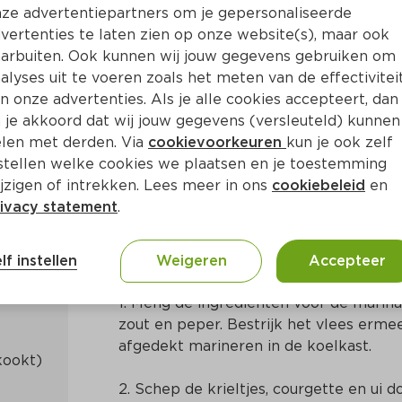
ze advertentiepartners om je gepersonaliseerde
vertenties te laten zien op onze website(s), maar ook
arbuiten. Ook kunnen wij jouw gegevens gebruiken om
alyses uit te voeren zoals het meten van de effectivitei
n onze advertenties. Als je alle cookies accepteert, dan
aasappel en rozemarijn
 je akkoord dat wij jouw gegevens (versleuteld) kunnen
len met derden. Via
cookievoorkeuren
kun je ook zelf
stellen welke cookies we plaatsen en je toestemming
Ca. 20 Min
Mediterraans
jzigen of intrekken. Lees meer in ons
cookiebeleid
en
ivacy statement
.
Bereidingswijze
lf instellen
Weigeren
Accepteer
1. Meng de ingrediënten voor de mari
zout en peper. Bestrijk het vlees erme
afgedekt marineren in de koelkast.
2. Schep de krieltjes, courgette en ui do