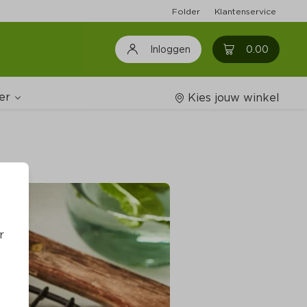
Folder
Klantenservice
0
0.00
Inloggen
er
Kies jouw winkel
Wijnshop
oodschappenlijstjes
r