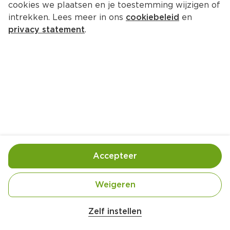
cookies we plaatsen en je toestemming wijzigen of
intrekken. Lees meer in ons
cookiebeleid
en
privacy statement
.
Riblapjes met mosterd en honing
Hoofdgerecht
4 Pers.
Ca. 30 Min
Ingrediënten
Bereiding
Accepteer
Weigeren
Zelf instellen