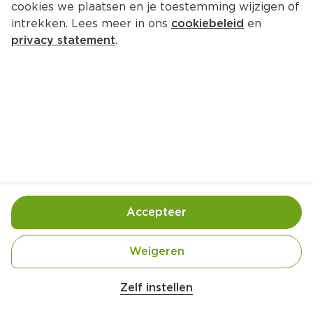
cookies we plaatsen en je toestemming wijzigen of
intrekken. Lees meer in ons
cookiebeleid
en
privacy statement
.
Rijstsalade met gebakken tofu en 
pindadressing
Hoofdgerecht
4 Pers.
Ca. 25 Min
Ingrediënten
Bereiding
Accepteer
Weigeren
Zelf instellen