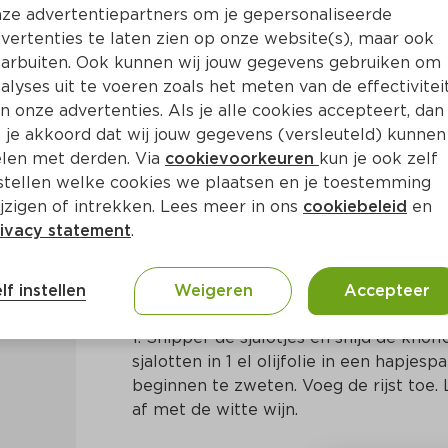
ze advertentiepartners om je gepersonaliseerde
vertenties te laten zien op onze website(s), maar ook
arbuiten. Ook kunnen wij jouw gegevens gebruiken om
alyses uit te voeren zoals het meten van de effectivitei
n onze advertenties. Als je alle cookies accepteert, dan
icots verts en koffie
 je akkoord dat wij jouw gegevens (versleuteld) kunnen
len met derden. Via
cookievoorkeuren
kun je ook zelf
stellen welke cookies we plaatsen en je toestemming
Ca. 30 Min
Europees
jzigen of intrekken. Lees meer in ons
cookiebeleid
en
ivacy statement
.
Bereidingswijze
lf instellen
Weigeren
Accepteer
1. Snipper de sjalotjes en snijd de knofl
sjalotten in 1 el olijfolie in een hapje
beginnen te zweten. Voeg de rijst toe.
af met de witte wijn.