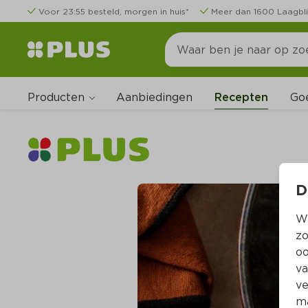
Voor 23:55 besteld, morgen in huis*
Meer dan 1600 Laagbli
Producten
Go
Aanbiedingen
Recepten
D
Wi
zo
oo
va
ve
ma