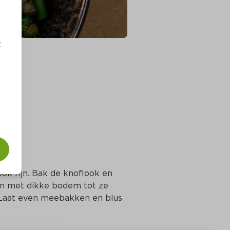
t
ook fijn. Bak de knoflook en 
span met dikke bodem tot ze 
 Laat even meebakken en blus 