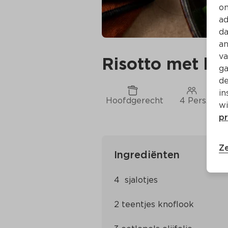
on
ad
da
an
va
Risotto met har
ga
de
in
Hoofdgerecht
4 Pers.
wi
pr
Ze
Ingrediënten