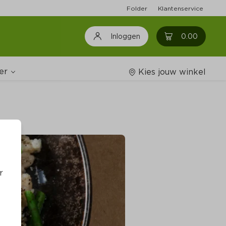
Folder
Klantenservice
0
0.00
Inloggen
er
Kies jouw winkel
Wijnshop
oodschappenlijstjes
r