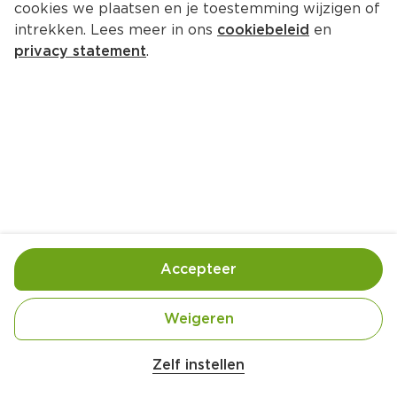
cookies we plaatsen en je toestemming wijzigen of
intrekken. Lees meer in ons
cookiebeleid
en
privacy statement
.
Roergebakken andijvieschotel
Hoofdgerecht
4 Pers.
Ca. 20 Min
Ingrediënten
Bereiding
Accepteer
400 gram katenspek (in dikke plakken, in smalle 
Weigeren
Zelf instellen