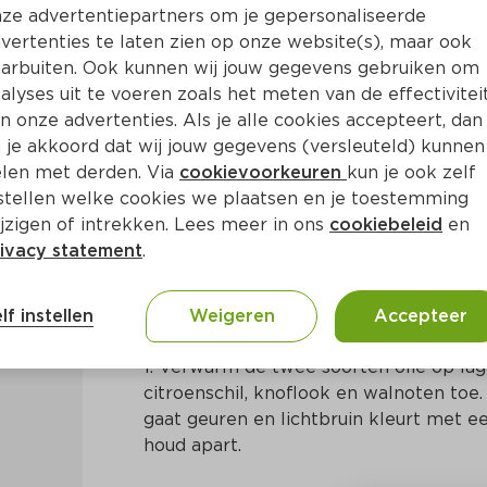
ze advertentiepartners om je gepersonaliseerde
vertenties te laten zien op onze website(s), maar ook
arbuiten. Ook kunnen wij jouw gegevens gebruiken om
alyses uit te voeren zoals het meten van de effectivitei
n onze advertenties. Als je alle cookies accepteert, dan
spinazie met walnoten
 je akkoord dat wij jouw gegevens (versleuteld) kunnen
len met derden. Via
cookievoorkeuren
kun je ook zelf
stellen welke cookies we plaatsen en je toestemming
20 Min
Aziatisch
jzigen of intrekken. Lees meer in ons
cookiebeleid
en
ivacy statement
.
Bereidingswijze
lf instellen
Weigeren
Accepteer
1. Verwarm de twee soorten olie op lag
citroenschil, knoflook en walnoten toe.
gaat geuren en lichtbruin kleurt met e
houd apart.