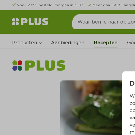
Voor 23:55 besteld, morgen in huis*
Meer dan 1600 Laagbli
Producten
Go
Aanbiedingen
Recepten
D
Wi
zo
oo
va
ve
ma