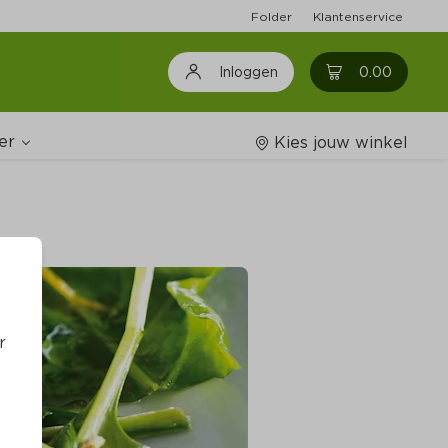
Folder
Klantenservice
0
0.00
Inloggen
er
Kies jouw winkel
Wijnshop
oodschappenlijstjes
r