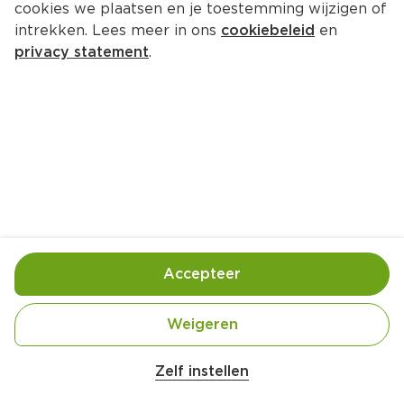
cookies we plaatsen en je toestemming wijzigen of
intrekken. Lees meer in ons
cookiebeleid
en
privacy statement
.
Roergebakken winterpeen en 
pastinaak met gember
Bijgerecht
4 Pers.
Ca. 20 Min
Ingrediënten
Bereiding
Accepteer
Weigeren
300 gram winterpeen (gehalveerd, geschild, in 
Zelf instellen