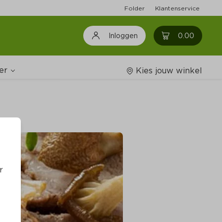
Folder
Klantenservice
0
0.00
Inloggen
er
Kies jouw winkel
Wijnshop
oodschappenlijstjes
r