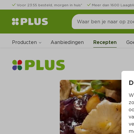
Voor 23:55 besteld, morgen in huis*
Meer dan 1600 Laagbli
Producten
Go
Aanbiedingen
Recepten
D
Wi
zo
oo
va
ve
ma