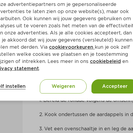
ze advertentiepartners om je gepersonaliseerde
vertenties te laten zien op onze website(s), maar ook
arbuiten. Ook kunnen wij jouw gegevens gebruiken om
alyses uit te voeren zoals het meten van de effectivitei
n onze advertenties. Als je alle cookies accepteert, dan
esterzwammen en aardappel
 je akkoord dat wij jouw gegevens (versleuteld) kunnen
len met derden. Via
cookievoorkeuren
kun je ook zelf
stellen welke cookies we plaatsen en je toestemming
a. 70 Min
Nederlands
jzigen of intrekken. Lees meer in ons
cookiebeleid
en
ivacy statement
.
Bereidingswijze
lf instellen
Weigeren
Accepteer
1. Bereid de rollade volgens de omschri
2. Kook ondertussen de aardappels in de
3. Vet een ovenschaaltje in en leg de a