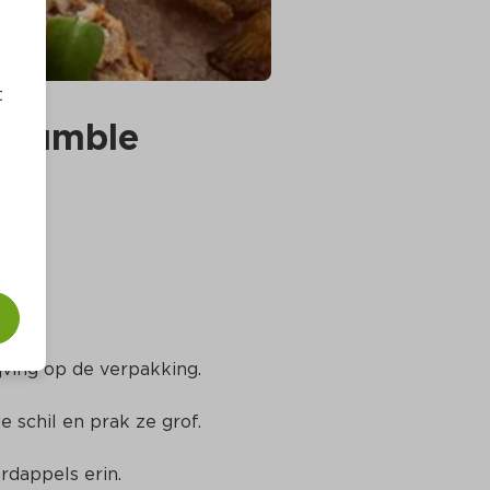
t
crumble
jving op de verpakking.
 schil en prak ze grof.
ardappels erin.