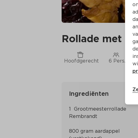
on
ad
da
an
va
Rollade met o
ga
de
in
Hoofdgerecht
6 Pers.
C
wi
pr
Ze
Ingrediënten
1  Grootmeesterrollade 
800 gram aardappel 